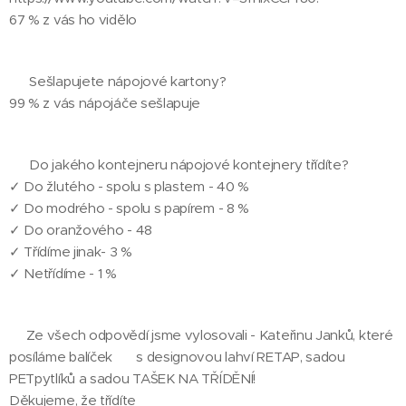
67 % z vás ho vidělo 😉
❓ Sešlapujete nápojové kartony?
99 % z vás nápojáče sešlapuje
❓ Do jakého kontejneru nápojové kontejnery třídíte?
✓ Do žlutého - spolu s plastem - 40 %
✓ Do modrého - spolu s papírem - 8 %
✓ Do oranžového - 48
✓ Třídíme jinak- 3 %
✓ Netřídíme - 1 %
🎁Ze všech odpovědí jsme vylosovali - Kateřinu Janků, které
posíláme balíček 🎁 s designovou lahví RETAP, sadou
PETpytlíků a sadou TAŠEK NA TŘÍDĚNÍ!
Děkujeme, že třídíte 🔶👍🌍♻