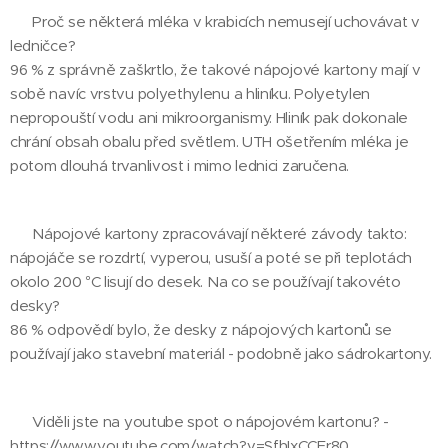
❓ Proč se některá mléka v krabicích nemusejí uchovávat v
ledničce?
96 % z správně zaškrtlo, že takové nápojové kartony mají v
sobě navíc vrstvu polyethylenu a hliníku. Polyetylen
nepropouští vodu ani mikroorganismy. Hliník pak dokonale
chrání obsah obalu před světlem. UTH ošetřením mléka je
potom dlouhá trvanlivost i mimo lednici zaručena.
❓ Nápojové kartony zpracovávají některé závody takto:
nápojáče se rozdrtí, vyperou, usuší a poté se při teplotách
okolo 200 °C lisují do desek. Na co se používají takovéto
desky?
86 % odpovědí bylo, že desky z nápojových kartonů se
používají jako stavební materiál - podobně jako sádrokartony.
❓ Viděli jste na youtube spot o nápojovém kartonu? -
https://www.youtube.com/watch?v=SfhIxCCFr80.