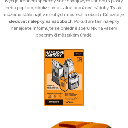
Nyní je trendem společný sběr nápojových kartonů s plasty
nebo papírem, nikoliv samostatné oranžové nádoby. Ty ale
můžeme stále najít v mnohých městech a obcích. Důležité je
sledovat nálepky na nádobách
. Pokud ani tam nálepky
nenajdete, informujte se ohledně sběru NK na vašem
obecním či městském úřadě.