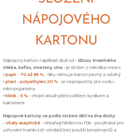
NÁPOJOVÉHO
KARTONU
Nápojový karton, například obal od
- džusu
,
trvanlivého
mléka, kefíru, smetany, vína -
je složen z několika vrstev:
•
papír - 70 až 85 %
- díky němu je karton pevný a odolný
•
plast - polyethylen
20 %
- je nepropustný pro vodu i
mikroorganismy
• hliník - 5 %
- chrání obsah před světlem, kyslíkem a
bakteriemi
Nápojové kartony se podle složení dělí na dva druhy:
-
obaly aseptické
- obsahují hliníkovou fólii - používané pro
uchování trvanlivých výrobků bez použití konzervantů a