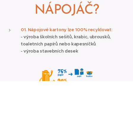
NÁPOJÁČ?
01.
Nápojové kartony lze 100% recyklovat:
- výroba školních sešitů, krabic, ubrousků,
toaletních papírů nebo kapesníčků
- výroba stavebních desek
Papírny
zpracovávají nápojové kartony stejně jako
sběrový papír - (rozmixování, rozvláknění). Zbylý
polyetylen a hliník se využije přímo v papírně na
ohřev páry (například: pyrolýzou), jako palivo do