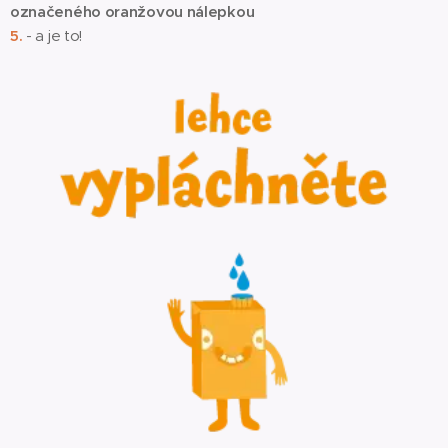
označeného
oranžovou nálepkou
5.
- a je to!