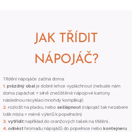
JAK TŘÍDIT
NÁPOJÁČ?
Třídění nápojáče začíná doma:
1.
prázdný obal
je dobré lehce vypláchnout (nebude nám
doma zapáchat + silně znečištěné nápojové kartony
následnou recyklaci mnohdy komplikují)
2.
rozložit na placku, nebo
sešlápnout
(nápojáč tak nezabere
tolik místa = méně výletů k popelnicím)
3.
vytřídit
například do oranžových tašek na třídění...
4.
odnést
hromadu nápojáčů do popelnice nebo
kontejneru