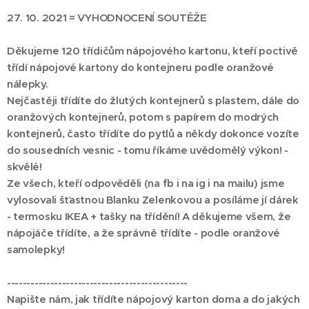
27. 10. 2021 = VYHODNOCENÍ SOUTĚŽE
Děkujeme 120 třídičům nápojového kartonu, kteří poctivě
třídí nápojové kartony do kontejneru podle oranžové
nálepky.
Nejčastěji třídíte do žlutých kontejnerů s plastem, dále do
oranžových kontejnerů, potom s papírem do modrých
kontejnerů, často třídíte do pytlů a někdy dokonce vozíte
do sousedních vesnic - tomu říkáme uvědomělý výkon! -
skvělé!
Ze všech, kteří odpověděli (na fb i na ig i na mailu) jsme
vylosovali šťastnou Blanku Zelenkovou a posíláme jí dárek
- termosku IKEA + tašky na třídění! A děkujeme všem, že
nápojáče třídíte, a že správně třídíte - podle oranžové
samolepky!
----------------------------------------------
Napište nám, jak třídíte nápojový karton doma a do jakých