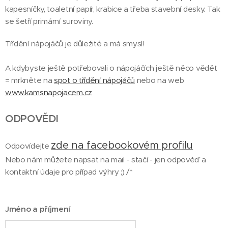
kapesníčky, toaletní papír, krabice a třeba stavební desky. Tak
se šetří primární suroviny.
Třídění nápojáčů je důležité a má smysl!
A kdybyste ještě potřebovali o nápojáčích ještě něco vědět
= mrkněte na
spot o třídění nápojáčů
nebo na web
www.kamsnapojacem.cz
ODPOVĚDI
zde na facebookovém profilu
Odpovídejte
Nebo nám můžete napsat na mail - stačí - jen odpověď a
kontaktní údaje pro případ výhry ;) /*
Jméno a příjmení