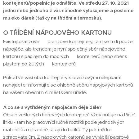
kontejnerů/popelnic je odnášíte. Ve středu 27. 10. 2021
jednu nebo jednoho z vás náhodně vylosujeme a pošleme
mu eko dárek (tašky na třídění a termosku).
O TŘÍDĚNÍ NÁPOJOVÉHO KARTONU
Existují oranžové 🟧 oranžové kontejnery, tam se třídí pouze
nápojáče, ale trendem je nyní společný sběr nápojového
kartonu s papírem do modrých 🟦 kontejnerů nebo sběr s
plastem do žlutých 🟨 kontejnerů.
Pokud ve vaší obci kontejnery s oranžovými nálepkami
nenajdete, informujte se ohledně sběru nápojových kartonů
na vašem obecním či městském úřadě.
A co se s vytříděným nápojáčem děje dále?
Obsah veškerých barevných kontejnerů vždy putuje na třídicí
linku - tam ho pracovníci ručně roztřídí podle jednotlivých
materiálů a následně slisují do balíků. Ty pak míří ke
zpracovatelům. Z nápojových kartonů se vyrábějí papírové